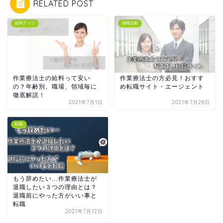
RELATED POST
給料アップ
就職活動
作業療法士の給料って安い
作業療法士の方必見！おすす
の？年齢別、職場、領域毎に
め転職サイト・エージェント
徹底解説！
2021年7月1日
2021年7月28日
転職
もう辞めたい…作業療法士が
退職したい３つの理由とは？
退職前にやった方がいい事と
転職
2021年7月12日